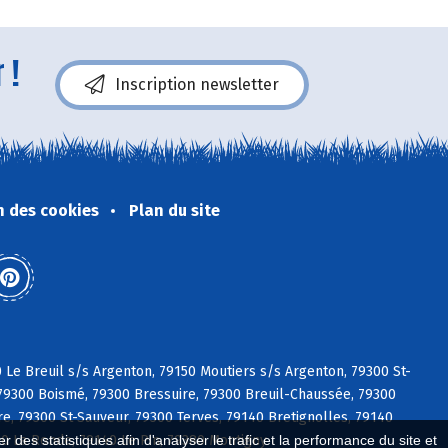
 !
Inscription newsletter
n des cookies
Plan du site
 Le Breuil s/s Argenton, 79150 Moutiers s/s Argenton, 79300 St-
 79300 Boismé, 79300 Bressuire, 79300 Breuil-Chaussée, 79300
re, 79300 St-Sauveur, 79300 Terves, 79140 Bretignolles, 79140
80 La Ronde, 79140 Le Pin, 79380 Montigny
 des statistiques afin d'analyser le trafic et la performance du site et