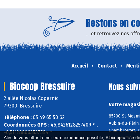
Restons en con
....et retrouvez nos of
Accueil
Contact
Menti
Biocoop Bressuire
Nous suiv
2 allée Nicolas Copernic
Votre magasi
79300 Bressuire
85700 St-Mesmin
Téléphone :
05 49 65 50 62
Aubin-du-Plain,
Coordonnées GPS :
46,8426128257409 ° ,
Chambroutet, 79
-0,511288063537594 °
Cerizay, 79140 
Afin de vous offrir la meilleure expérience possible, Biocoop utilise d