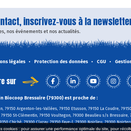
tact, inscrivez-vous à la newsletter
fres, nos événements et nos actualités.
ons légales
Protection des données
CGU
Gestio
re sur
n Biocoop Bressuire (79300) est proche de :
, 79150 Argenton-les-Vallées, 79150 Etusson, 79150 La Coudre, 79150
 79150 St-Clémentin, 79150 Voultegon, 79300 Beaulieu s/s Bressuire,
350 Chiché, 79300 Clazay, 79350 Faye-l, 79300 Noirlieu, 79300 Noirter
Cirières, 79140 Combrand, 79440 Courlay, 79380 La Forêt s/Sèvre, 793
es cookies : pour assurer une performance optimale du site, pour récolter