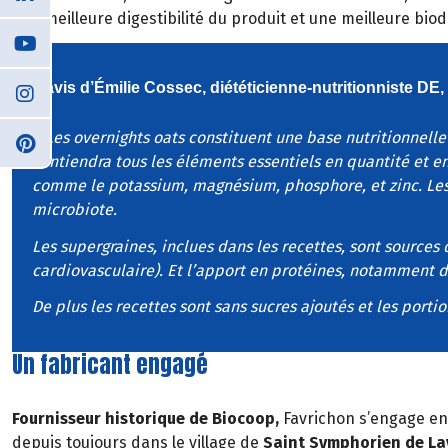
une meilleure digestibilité du produit et une meilleure bio
L’avis d’Émilie Cossec, diététicienne-nutritionniste DE, 
« Les overnights oats constituent une base nutritionnelle
contiendra tous les éléments essentiels en quantité et e
comme le potassium, magnésium, phosphore, et zinc. Les 
microbiote.
Les supergraines, inclues dans les recettes, sont source
cardiovasculaire). Et l’apport en protéines, notamment da
De plus les recettes sont sans sucres ajoutés et les port
Un fabricant engagé
Fournisseur historique de Biocoop,
Favrichon s’engage en
depuis toujours dans le village de
Saint Symphorien de La