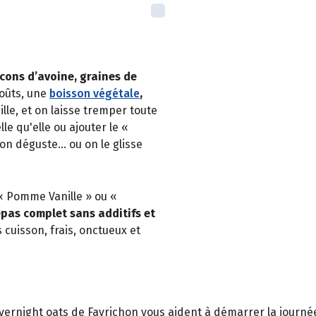
cons d’avoine, graines de
oûts, une
boisson végétale
,
ille, et on laisse tremper toute
lle qu'elle ou ajouter le «
t on déguste… ou on le glisse
 « Pomme Vanille » ou «
epas complet sans additifs et
 cuisson, frais, onctueux et
 overnight oats de Favrichon vous aident à démarrer la jour