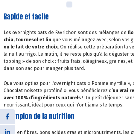
Rapide et facile
Les overnights oats de Favrichon sont des mélanges de
flo
chia, tournesol et lin
que vous mélangez avec, selon vos g
ou le lait de votre choix
. On réalise cette préparation la ve
la nuit au frigo. Le matin, il ne reste plus qu’à la déguster te
topping » de son choix : fruits frais, oléagineux, graines, e
dans son sac pour manger plus tard.
Que vous optiez pour l'overnight oats « Pomme myrtille »,
Chocolat noisette protéiné », vous bénéficierez d’
un vrai r
avec 100% d’ingrédients naturels
! Un petit déjeuner sans
nourrissant, idéal pour ceux qui n’ont jamais le temps.
Champion de la nutrition
Riche en fibres, bons acides gras et micronutriments, les