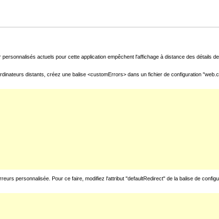
 personnalisés actuels pour cette application empêchent l'affichage à distance des détails de 
rdinateurs distants, créez une balise <customErrors> dans un fichier de configuration "web.con
urs personnalisée. Pour ce faire, modifiez l'attribut "defaultRedirect" de la balise de config