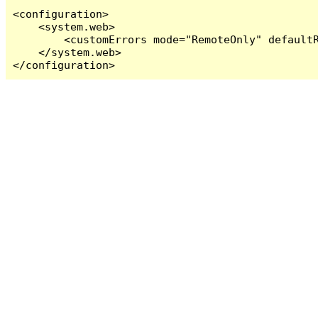
<configuration>

    <system.web>

        <customErrors mode="RemoteOnly" defaultR
    </system.web>

</configuration>