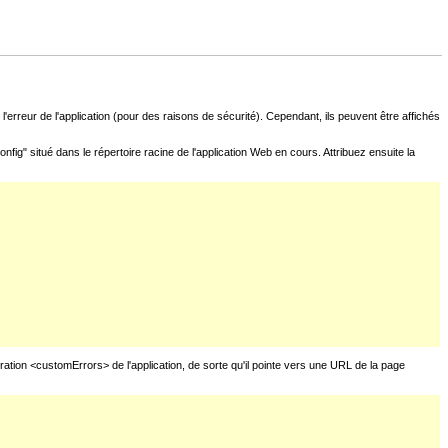
l'erreur de l'application (pour des raisons de sécurité). Cependant, ils peuvent être affichés
fig" situé dans le répertoire racine de l'application Web en cours. Attribuez ensuite la
uration <customErrors> de l'application, de sorte qu'il pointe vers une URL de la page