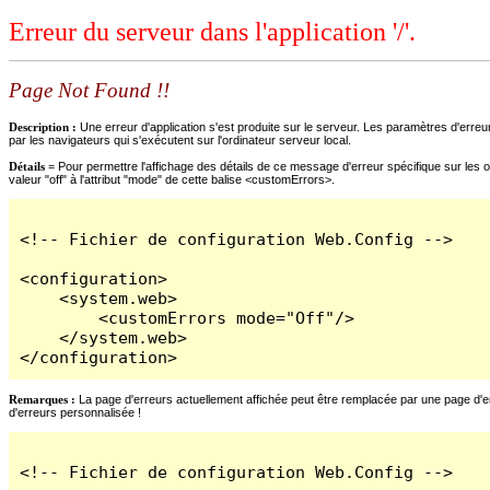
Erreur du serveur dans l'application '/'.
Page Not Found !!
Description :
Une erreur d'application s'est produite sur le serveur. Les paramètres d'erreur
par les navigateurs qui s'exécutent sur l'ordinateur serveur local.
Détails =
Pour permettre l'affichage des détails de ce message d'erreur spécifique sur les o
valeur "off" à l'attribut "mode" de cette balise <customErrors>.
<!-- Fichier de configuration Web.Config -->

<configuration>

    <system.web>

        <customErrors mode="Off"/>

    </system.web>

</configuration>
Remarques :
La page d'erreurs actuellement affichée peut être remplacée par une page d'erre
d'erreurs personnalisée !
<!-- Fichier de configuration Web.Config -->
