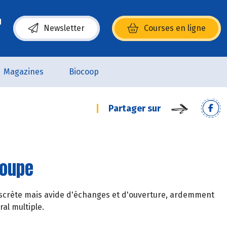
Newsletter
Courses en ligne
(s’ouvre dans une nouvelle fenêtre)
Magazines
Biocoop
Partager sur
roupe
t discrète mais avide d'échanges et d'ouverture, ardemment
ral multiple.