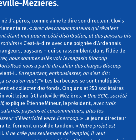
eville-Mézières.
n né d'apéros, comme aime le dire son directeur, Clovis
rlementaire. «
Avec des consommateurs qui rêvaient
nt étant mal pourvu côté distribution, et des paysans bio
roduits !
» C’est-à-dire avec une poignée d’Ardennais
 mangeurs, paysans – qui se rassemblent dans l’idée de
irer, nous sommes allés voir le magasin Biocoop
ris Rozé nous a parlé du cahier des charges Biocoop
ient-il.
En repartant, enthousiastes, on s’est dit :
ça ce qu’on veut !”
» Les barbecues se sont multipliés
nt et collecter des fonds. Cinq ans et 250 sociétaires
n voit le jour à Charleville-Mézières. «
Une SCIC, société
f,
explique Étienne Mineur, le président,
avec trois
, salariés, paysans et consommateurs, plus les
sseur d’électricité verte Enercoop.
» Le jeune directeur
retraite, forment un solide tandem. «
Notre projet est
il.
Il ne crée pas seulement de l’emploi, il veut