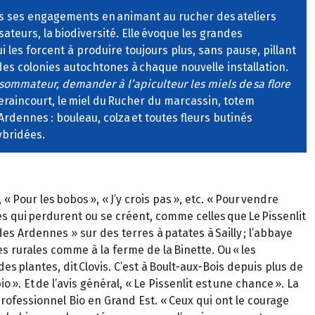
ans ses engagements en animant au rucher des ateliers
ateurs, la biodiversité. Elle évoque les grandes
 les forcent à produire toujours plus, sans pause, pillant
des colonies autochtones à chaque nouvelle installation.
sommateur, demander à l’apiculteur les miels de sa flore
 Seraincourt, le miel du Rucher du marcassin, totem
Ardennes : bouleau, colza et toutes fleurs butinés
ybridées.
 Pour les bobos », « J’y crois pas », etc. « Pour vendre
ires qui perdurent ou se créent, comme celles que Le Pissenlit
es Ardennes » sur des terres à patates à Sailly ; l’abbaye
es rurales comme à la ferme de la Binette. Ou « les
des plantes, dit Clovis. C’est à Boult-aux-Bois depuis plus de
 ». Et de l’avis général, « Le Pissenlit est une chance ». La
fessionnel Bio en Grand Est. « Ceux qui ont le courage