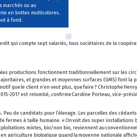
es marchés ou au
ente en bottes multicolores.
pot à fond.
enlit qui compte sept salariés, tous sociétaires de la coopéra
pales productions fonctionnent traditionnellement sur les circ
majoritaires, et grandes et moyennes surfaces (GMS) font la pl
motif que le client n’en veut plus, que faire ? Christophe Henr
 2015-2017 est retombé, confirme Caroline Porteau, vice-prés
s. Peu de candidats pour l’élevage. Les parcelles des cédants 
de fermes à taille humaine. « On voit des super installations 
ploitations mixtes, bio/non bio, reviennent au conventionnel
 en agriculture biologique quand la moyenne nationale affich