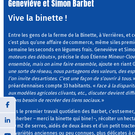
Geneviève et Simon Barbet
Vive la binette !
Entre les gens de la ferme de la Binette, à Verrières, et 
c’est plus qu’une affaire de commerce, même si les premie
semaine les seconds en légumes frais. Geneviève et Sim
moteurs des débuts
», précise le duo Étienne Mineur-Clov
ensemble, mais on aime faire ensemble,
ajoute en riant 
une sorte de réseau, nous partageons des valeurs, des es
l’on invite des artistes. C’est une façon de s’ouvrir à tous.
»
préardennaises compte 33 habitants. «
Face à la dispari
aux modèles agricoles clivants, etc., discuter devient diffi
avons besoin de recréer des liens sociaux.
»
Mais le premier travail quotidien des Barbet, c’est semer,
désherber – merci la binette qui bine ! –, récolter un hec
000 m2 de serres, aidés de deux ânes et d’un petit tract
les variétés anciennes ou peu connues, plus délicates à cu