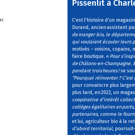
Pissenlit à Charl
r.
C'est l'histoire d'un magasi
Durand, ancien assistant pa
de manger bio, le départeme
qui voulaient écouler leurs p
motivés – voisins, copains,
faire boutique. «
Pour s’insp
de Châlons-en-Champagne. Bo
pendant trois heures !
se souv
“Pourquoi réinventer ? C’est 
pour convaincre plus largeme
plus tard, en 2022, un magasi
coopérative d’intérêt collecti
collèges égalitaires en parts
partenaires, comme le fourni
et lui, agriculteur bio à la 
d’abord territorial,
poursuit-