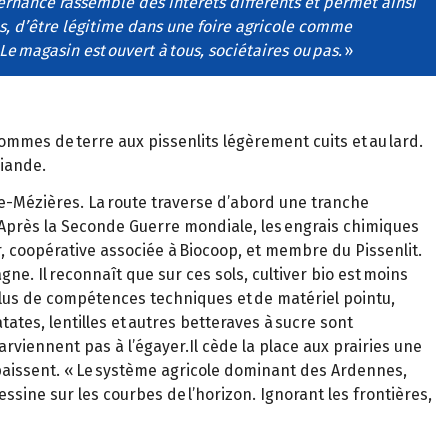
ernance rassemble des intérêts différents et permet ainsi
s, d’être légitime dans une foire agricole comme
e magasin est ouvert à tous, sociétaires ou pas.
»
pommes de terre aux pissenlits légèrement cuits et au lard.
viande.
lle-Mézières. La route traverse d’abord une tranche
Après la Seconde Guerre mondiale, les engrais chimiques
, coopérative associée à Biocoop, et membre du Pissenlit.
gne. Il reconnaît que sur ces sols, cultiver bio est moins
 plus de compétences techniques et de matériel pointu,
ates, lentilles et autres betteraves à sucre sont
rviennent pas à l’égayer.Il cède la place aux prairies une
paissent. « Le système agricole dominant des Ardennes,
ssine sur les courbes de l’horizon. Ignorant les frontières,