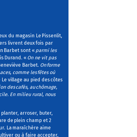
ceux du magasin Le Pissenlit,
rs livrent deux fois par
on Barbet sont «
parmi les
is Durand. «
On ne vit pas
Geneviève Barbet.
On forme
paces, comme les fêtes où
 Le village au pied des côtes
tion des cafés, au chômage,
cile. En milieu rural, nous
 planter, arroser, buter,
tare de plein champ et 2
eur. La maraîchère aime
ltiver ou à faire accepter,