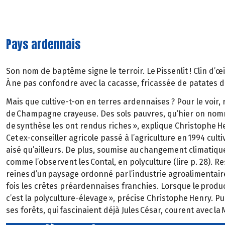
Pays ardennais
Son nom de baptême signe le terroir. Le Pissenlit ! Clin d’œ
À ne pas confondre avec la cacasse, fricassée de patates dit
Mais que cultive-t-on en terres ardennaises ? Pour le voir,
de Champagne crayeuse. Des sols pauvres, qu’hier on nomm
de synthèse les ont rendus riches », explique Christophe H
Cet ex-conseiller agricole passé à l’agriculture en 1994 cult
aisé qu’ailleurs. De plus, soumise au changement climatique
comme l’observent les Contal, en polyculture (lire p. 28). 
reines d’un paysage ordonné par l’industrie agroalimentaire
fois les crêtes préardennaises franchies. Lorsque le prod
c’est la polyculture-élevage », précise Christophe Henry. Pu
ses forêts, qui fascinaient déjà Jules César, courent avec la