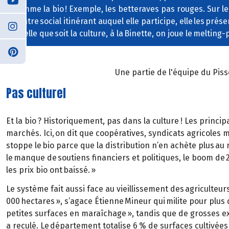
comme la bio ! Exemple, les betteraves pas rouges. Sur l
centre social itinérant auquel elle participe, elle les prés
Quelle que soit la culture, à la Binette, on joue le melting-
Une partie de l'équipe du Piss
Pas culturel
Et la bio ? Historiquement, pas dans la culture ! Les princi
marchés. Ici, on dit que coopératives, syndicats agricoles 
stoppe le bio parce que la distribution n’en achète plus au 
le manque de soutiens financiers et politiques, le boom de
les prix bio ont baissé. »
Le système fait aussi face au vieillissement des agriculteur
000 hectares », s’agace Étienne Mineur qui milite pour plus 
petites surfaces en maraîchage », tandis que de grosses ex
a reculé. Le département totalise 6 % de surfaces cultivées