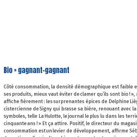
Bio = gagnant-gagnant
Côté consommation, la densité démographique est faible et la
ses produits, mieux vaut éviter de clamer qu’ils sont bio ! »
affiche fièrement : les surprenantes épices de Delphine Liég
cistercienne de Signy qui brasse sa bière, renouant avec la 
symboles, telle La Hulotte, le journal le plus lu dans les ter
cinquante ans ! » Et ça attire. Positif, le directeur du maga
consommation est un levier de développement, affirme Séba