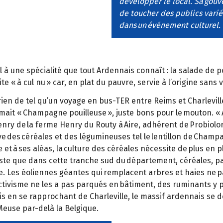
développer le local. Sa gouv
de toucher des publics varié
dans un événement culturel. L
il à une spécialité que tout Ardennais connaît : la salade de 
e « à cul nu » car, en plat du pauvre, servie à l’origine sans 
 rien de tel qu’un voyage en bus-TER entre Reims et Charlevi
ait « Champagne pouilleuse », juste bons pour le mouton. « 
enry de la ferme Henry du Routy à Aire, adhérent de Probiolor
ive des céréales et des légumineuses tel le lentillon de Champa
 et à ses aléas, la culture des céréales nécessite de plus en
Reste que dans cette tranche sud du département, céréales, pat
. Les éoliennes géantes qui remplacent arbres et haies ne pa
uctivisme ne les a pas parqués en bâtiment, des ruminants y 
is en se rapprochant de Charleville, le massif ardennais se de
 Meuse par-delà la Belgique.