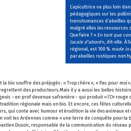
L’apicultrice va plus loin d
pédagogiques sur les pollinis
transhumances d’abeilles qui
malgré elles les ressources 
Que faire ? «
En tant que con
locale d’abord
», dit-elle. À
régional, est 100 %
made in
par abeilles rustiques non h
 bio souffre des préjugés : « Trop chère », « Pas pour moi », «
, regrettent des producteurs.Mais il y a aussi les belles histo
eois – ex-prof devenue safranière – qui produit « l’Or rouge d
tradition régionale mais en bio. Et encore, ces fêtes culturell
riers, qui conte avec humour et érudition la vie des animaux et 
sin voit les Ardennes comme « une terre de conquête pour la bio
stien Dusoir, responsable de la communication du réseau pro