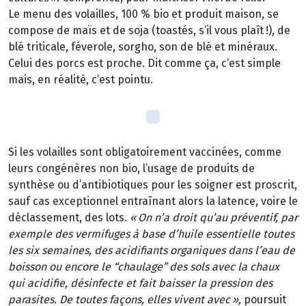
Le menu des volailles, 100 % bio et produit maison, se
compose de maïs et de soja (toastés, s’il vous plaît
!), de
bl
é
triticale, f
é
verole, sorgho, son de bl
é
et min
é
raux.
Celui des porcs est proche. Dit comme
ç
a, c
’
est simple
mais, en r
é
alit
é
, c
’
est pointu.
Si les volailles sont obligatoirement vaccin
é
es, comme
leurs cong
é
n
è
res non
bio, l
’
usage de produits de
synth
è
se ou d
’
antibiotiques pour les soigner est proscrit,
sauf cas exceptionnel entra
î
nant alors la latence, voire le
déclassement, des lots.
«
On n
’
a droit qu
’
au pr
é
ventif, par
exemple des vermifuges
à
base d
’
huile essentielle toutes
les six semaines, des acidifiants organiques dans l
’
eau de
boisson ou encore le
“
chaulage
”
des sols avec la chaux
qui acidifie, d
é
sinfecte et fait baisser la pression des
parasites. De toutes fa
ç
ons, elles vivent avec
»
,
poursuit