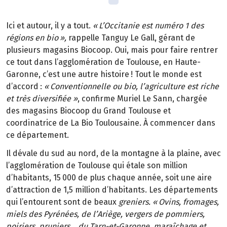
Ici et autour, il y a tout.
«
L
’
Occitanie est num
é
ro
1 des
r
é
gions en bio
»
,
rappelle Tanguy Le Gall, gérant de
plusieurs magasins Biocoop. Oui, mais pour faire rentrer
ce tout dans l’agglomération de Toulouse, en Haute-
Garonne, c’est une autre histoire
! Tout le monde est
d
’
accord
:
«
Conventionnelle ou bio, l
’
agriculture est riche
et tr
è
s diversifi
é
e
»
, confirme Muriel Le Sann, chargée
des magasins Biocoop du Grand Toulouse et
coordinatrice de La Bio Toulousaine. À commencer dans
ce département.
Il dévale du sud au nord, de la montagne à la plaine, avec
l’agglomération de Toulouse qui étale son million
d’habitants, 15
000 de plus chaque ann
é
e, soit une aire
d
’
attraction de 1,5 million d
’
habitants. Les d
é
partements
qui l
’
entourent sont de beaux
greniers. «
Ovins, fromages,
miels des Pyr
é
n
é
es, de l
’
Ari
è
ge, vergers de pommiers,
poiriers, pruniers
…
du Tarn-et-Garonne, mara
î
chage et