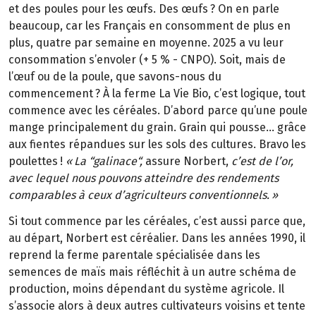
et des poules pour les œufs. Des œufs
? On en parle
beaucoup, car les Fran
ç
ais en consomment de plus en
plus, quatre par semaine en moyenne. 2025 a vu leur
consommation s
’
envoler (+
5
%
-
CNPO). Soit, mais de
l
’œ
uf ou de la poule, que savons-nous du
commencement
? À la ferme La Vie Bio, c’est logique, tout
commence avec les céréales. D’abord parce qu’une poule
mange principalement du grain. Grain qui pousse… grâce
aux fientes répandues sur les sols des cultures. Bravo les
poulettes
!
«
La
“
galinace
“
,
assure Norbert,
c’est de l’or,
avec lequel nous pouvons atteindre des rendements
comparables à ceux d’agriculteurs conventionnels.
»
Si tout commence par les céréales, c’est aussi parce que,
au départ, Norbert est céréalier. Dans les années 1990, il
reprend la ferme parentale spécialisée dans les
semences de maïs mais réfléchit à un autre schéma de
production, moins dépendant du système agricole. Il
s’associe alors à deux autres cultivateurs voisins et tente