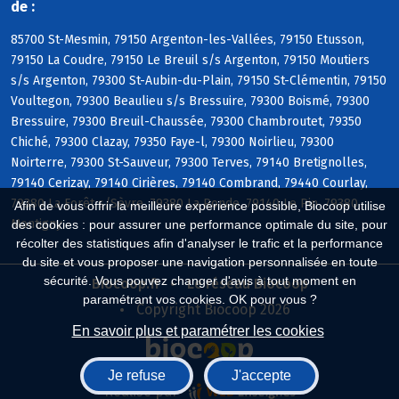
de :
85700 St-Mesmin, 79150 Argenton-les-Vallées, 79150 Etusson,
79150 La Coudre, 79150 Le Breuil s/s Argenton, 79150 Moutiers
s/s Argenton, 79300 St-Aubin-du-Plain, 79150 St-Clémentin, 79150
Voultegon, 79300 Beaulieu s/s Bressuire, 79300 Boismé, 79300
Bressuire, 79300 Breuil-Chaussée, 79300 Chambroutet, 79350
Chiché, 79300 Clazay, 79350 Faye-l, 79300 Noirlieu, 79300
Noirterre, 79300 St-Sauveur, 79300 Terves, 79140 Bretignolles,
79140 Cerizay, 79140 Cirières, 79140 Combrand, 79440 Courlay,
79380 La Forêt s/Sèvre, 79380 La Ronde, 79140 Le Pin, 79380
Afin de vous offrir la meilleure expérience possible, Biocoop utilise
Montigny
des cookies : pour assurer une performance optimale du site, pour
récolter des statistiques afin d'analyser le trafic et la performance
du site et vous proposer une navigation personnalisée en toute
sécurité. Vous pouvez changer d'avis à tout moment en
Biocoop.fr
Le réseau Biocoop
paramétrant vos cookies. OK pour vous ?
Copyright Biocoop 2026
En savoir plus et paramétrer les cookies
Je refuse
J'accepte
Réalisé par