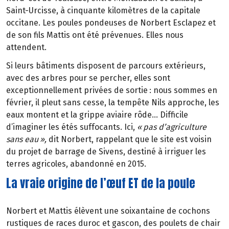
Saint-Urcisse,
à
cinquante kilom
è
tres de la capitale
occitane. Les poules pondeuses de Norbert Esclapez et
de son fils Mattis ont
é
t
é
pr
é
venues. Elles nous
attendent.
Si leurs b
â
timents disposent de parcours ext
é
rieurs,
avec des arbres pour se percher, elles sont
exceptionnellement priv
é
es de sortie
: nous sommes en
f
é
vrier, il
pleut sans cesse, la temp
ê
te Nils approche, les
eaux montent et la grippe aviaire rôde… Difficile
d’imaginer les étés suffocants. Ici,
«
pas d
’
agriculture
sans eau
»
,
dit Norbert, rappelant que le site est voisin
du projet de barrage de Sivens, destiné à irriguer les
terres agricoles, abandonné en 2015.
La vraie origine de l’œuf ET de la poule
Norbert et Mattis élèvent une soixantaine de cochons
rustiques de races duroc et gascon, des poulets de chair