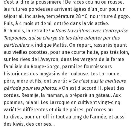
c’est-à-dire la poussinière
! De races cou nu ou rousse,
les futures pondeuses arrivent
â
g
é
es d
’
un jour pour un
s
é
jour all inclusive, temp
é
rature 28
°
C, nourriture
à
gogo.
Puis,
à
4
mois et demi, entr
é
e dans la vie active.
À
16
mois, la retraite
!
«
Nous travaillons avec l
’
entreprise
Teepoules, qui se charge de les faire adopter par des
particuliers
»
,
indique Mattis. On repart, rassurés quant
aux vieilles cocottes, pour une courte halte, pas très loin,
sur les rives de l’Aveyron, dans les vergers de la ferme
familiale du Rouge-Gorge, parmi les fournisseurs
historiques des magasins de Toulouse. Les Larroque,
père, mère et fils, ont averti
:
«
Ce n
’
est pas la meilleure
p
é
riode pour les photos.
»
On est d’accord
! Il pleut des
cordes. Resmije, la maman, a pr
é
par
é
un g
â
teau. Aux
pommes, miam
! Les Larroque en cultivent vingt-cinq
vari
é
t
é
s diff
é
rentes et dix de poires, pr
é
coces ou
tardives, pour en offrir tout au long de l
’
ann
é
e, et aussi
des kiwis, des cerises...