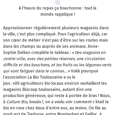
A l'heure du repas ça bouchonne : tout le
monde rapplique !
Approvisionner régulièrement plusieurs magasins dans
la ville, c’est plus compliqué. Pour l’agriculteur déjà, car
son cœur de métier n’est pas d’être sur les routes mais
dans les champs ou auprès de ses animaux. Anne-
Sophie Delbes complète le tableau
:
«
Des magasins en
centre-ville, avec des petites r
é
serves, une circulation
difficile et des bouchons, et les fruits ou les l
é
gumes verts
qui vont fatiguer dans le camion
…
»
Voilà pourquoi
l’association La Bio Toulousaine a vu le
jour
.
400 agriculteurs bio locaux environ ravitaillent les
magasins Biocoop toulousains, autant dire une
production généreuse, qui reste à portée de bras
! Nous,
à
Culture Bio,
boudu
!, on a voulu voir comment c
’é
tait la
bio en rose chez deux d
’
entre eux, au moins. On file au
nord-est de Toulouse, entre Montauban et Gaillac,
à