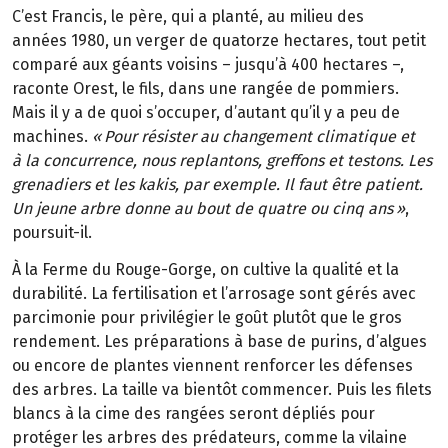
C
’
est Francis, le p
è
re, qui a plant
é
, au
milieu des
ann
é
es
1980, un verger de quatorze
hectares, tout petit
compar
é
aux
g
é
ants voisins
–
jusqu
’à
400
hectares
–
,
raconte Orest, le fils, dans une rang
é
e de pommiers.
Mais il y a de quoi s
’
occuper, d’autant qu’il y a peu de
machines.
«
Pour
r
é
sister au changement climatique et
à
la
concurrence, nous replantons, greffons et
testons. Les
grenadiers et les kakis, par exemple. Il
faut
ê
tre patient.
Un jeune arbre donne au
bout de quatre ou cinq
ans
»
,
poursuit-il.
À la Ferme du Rouge-Gorge, on cultive la qualité et la
durabilité. La fertilisation et l’arrosage sont gérés avec
parcimonie pour privilégier le goût plutôt que le gros
rendement. Les préparations à base de purins, d’algues
ou encore de plantes viennent renforcer les défenses
des arbres. La taille va bientôt commencer. Puis les filets
blancs à la cime des rangées seront dépliés pour
protéger les arbres des prédateurs, comme la vilaine