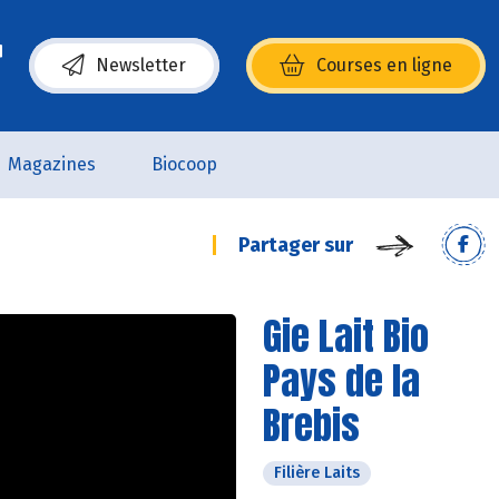
Newsletter
Courses en ligne
(s’ouvre dans une nouvelle fenêtre)
Magazines
Biocoop
Partager sur
Gie Lait Bio
Pays de la
Brebis
Filière Laits