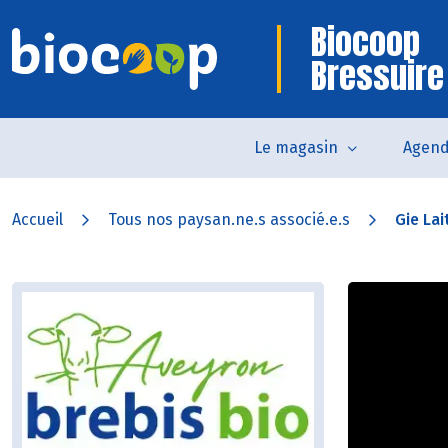
Biocoop
Bressuire
Le magasin
Agen
Accueil
Tous nos paysan.ne.s associé.e.s
Gie Lai