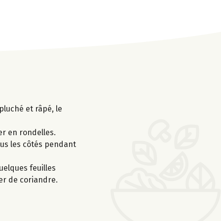
pluché et râpé, le
er en rondelles.
tous les côtés pendant
uelques feuilles
mer de coriandre.