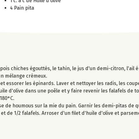
1 c. à c de Huile d'olive
4 Pain pita
ois chiches égouttés, le tahin, le jus d'un demi-citron, l'ail é
r un mélange crémeux.
et essorer les épinards. Laver et nettoyer les radis, les coup
huile d'olive dans une poêle et y faire revenir les falafels de 
 180°C.
e de houmous sur la mie du pain. Garnir les demi-pitas de q
t de 1/2 falafels. Arroser d'un filet d'huile d'olive et parse