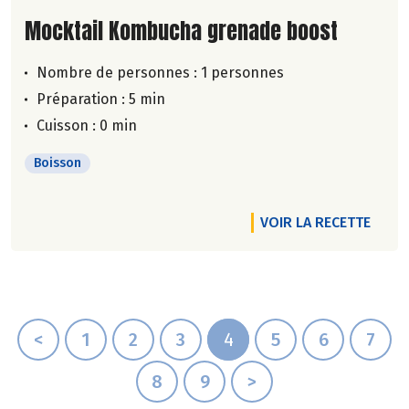
Lire la suite de la recette
Mocktail Kombucha grenade boost
Nombre de personnes :
1 personnes
Préparation : 5 min
Cuisson : 0 min
Boisson
VOIR LA RECETTE
<
1
2
3
4
5
6
7
8
9
>