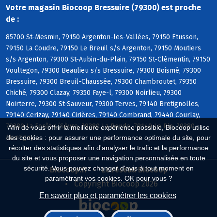
Votre magasin Biocoop Bressuire (79300) est proche
de :
85700 St-Mesmin, 79150 Argenton-les-Vallées, 79150 Etusson,
79150 La Coudre, 79150 Le Breuil s/s Argenton, 79150 Moutiers
s/s Argenton, 79300 St-Aubin-du-Plain, 79150 St-Clémentin, 79150
Voultegon, 79300 Beaulieu s/s Bressuire, 79300 Boismé, 79300
Bressuire, 79300 Breuil-Chaussée, 79300 Chambroutet, 79350
Chiché, 79300 Clazay, 79350 Faye-l, 79300 Noirlieu, 79300
Noirterre, 79300 St-Sauveur, 79300 Terves, 79140 Bretignolles,
79140 Cerizay, 79140 Cirières, 79140 Combrand, 79440 Courlay,
79380 La Forêt s/Sèvre, 79380 La Ronde, 79140 Le Pin, 79380
Afin de vous offrir la meilleure expérience possible, Biocoop utilise
Montigny
des cookies : pour assurer une performance optimale du site, pour
récolter des statistiques afin d'analyser le trafic et la performance
du site et vous proposer une navigation personnalisée en toute
sécurité. Vous pouvez changer d'avis à tout moment en
Biocoop.fr
Le réseau Biocoop
paramétrant vos cookies. OK pour vous ?
Copyright Biocoop 2026
En savoir plus et paramétrer les cookies