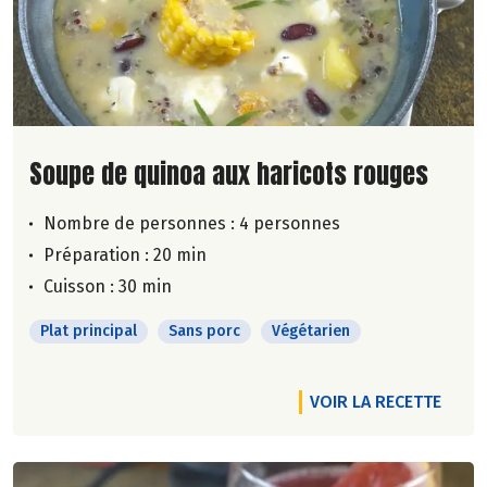
Lire la suite de la recette
Soupe de quinoa aux haricots rouges
Nombre de personnes :
4 personnes
Préparation : 20 min
Cuisson : 30 min
Plat principal
Sans porc
Végétarien
VOIR LA RECETTE