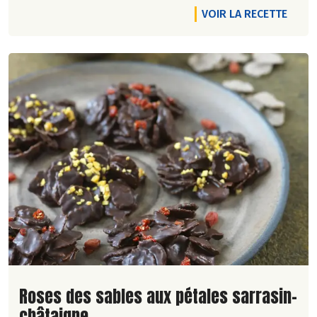
VOIR LA RECETTE
Lire la suite de la recette
Roses des sables aux pétales sarrasin-
châtaigne