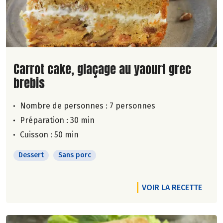
Lire la suite de la recette
Carrot cake, glaçage au yaourt grec
brebis
Nombre de personnes :
7 personnes
Préparation : 30 min
Cuisson : 50 min
Dessert
Sans porc
VOIR LA RECETTE